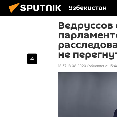
Узбекистан
Ведруссов 
парламент
расследова
не перегну
18:57 13.08.2020
(обновлено:
15:4