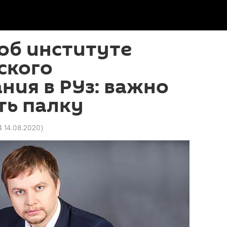
об институте
ского
ния в РУз: важно
ть палку
4 14.08.2020
)