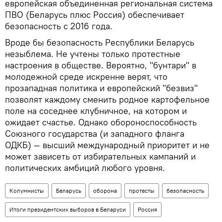
европейская объединенная региональная система
ПВО (Беларусь плюс Россия) обеспечивает
безопасность с 2016 года.
Вроде бы безопасность Республики Беларусь
незыблема. Не учтены только протестные
настроения в обществе. Вероятно, "бунтари" в
молодежной среде искренне верят, что
прозападная политика и европейский "безвиз"
позволят каждому сменить родное картофельное
поле на соседнее клубничное, на котором и
ожидает счастье. Однако обороноспособность
Союзного государства (и западного фланга
ОДКБ) — высший международный приоритет и не
может зависеть от избирательных кампаний и
политических амбиций любого уровня.
Колумнисты
Беларусь
оборона
протесты
безопасность
Итоги президентских выборов в Беларуси
Россия