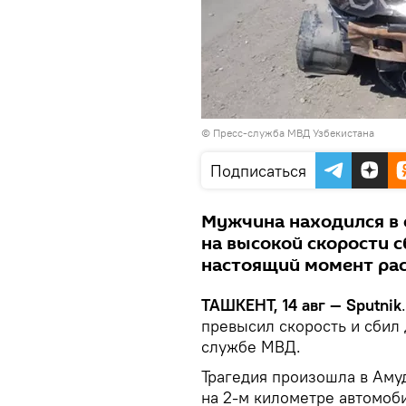
© Пресс-служба МВД Узбекистана
Подписаться
Мужчина находился в 
на высокой скорости с
настоящий момент рас
ТАШКЕНТ, 14 авг — Sputnik
превысил скорость и сбил
службе МВД.
Трагедия произошла в Амуд
на 2-м километре автомоби