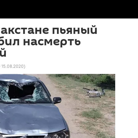
пакстане пьяный
бил насмерть
й
9 15.08.2020
)