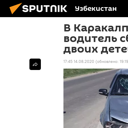
Узбекистан
В Каракал
водитель с
двоих дете
17:45 14.08.2020
(обновлено:
19:1