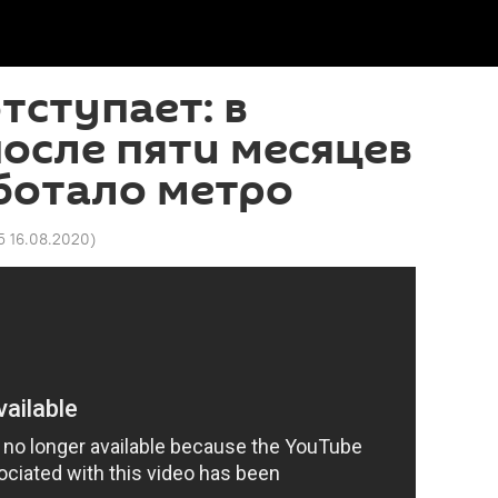
тступает: в
осле пяти месяцев
ботало метро
5 16.08.2020
)