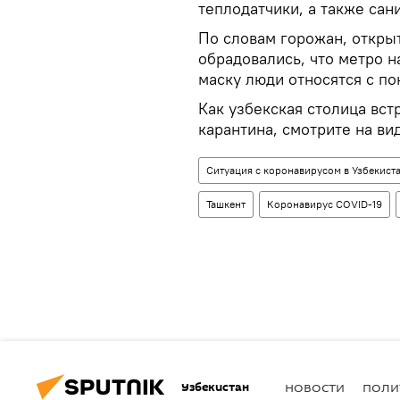
теплодатчики, а также сан
По словам горожан, откры
обрадовались, что метро н
маску люди относятся с по
Как узбекская столица вст
карантина, смотрите на в
Ситуация с коронавирусом в Узбекист
Ташкент
Коронавирус COVID-19
Узбекистан
НОВОСТИ
ПОЛИ