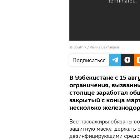
© Sputnik / Рамиз Бахтияров
Подписаться
В Узбекистане с 15 ав
ограничения, вызванн
столице заработал об
закрытый с конца мар
несколько железнодор
Все пассажиры обязаны со
защитную маску, держать 
дезинфицирующими средст