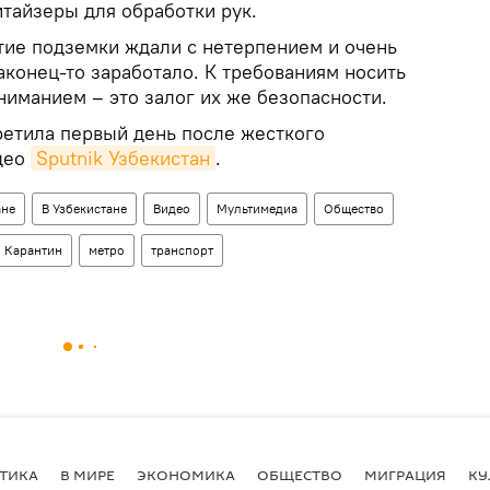
итайзеры для обработки рук.
тие подземки ждали с нетерпением и очень
аконец-то заработало. К требованиям носить
ниманием – это залог их же безопасности.
ретила первый день после жесткого
идео
Sputnik Узбекистан
.
ане
В Узбекистане
Видео
Мультимедиа
Общество
Карантин
метро
транспорт
ТИКА
В МИРЕ
ЭКОНОМИКА
ОБЩЕСТВО
МИГРАЦИЯ
КУ