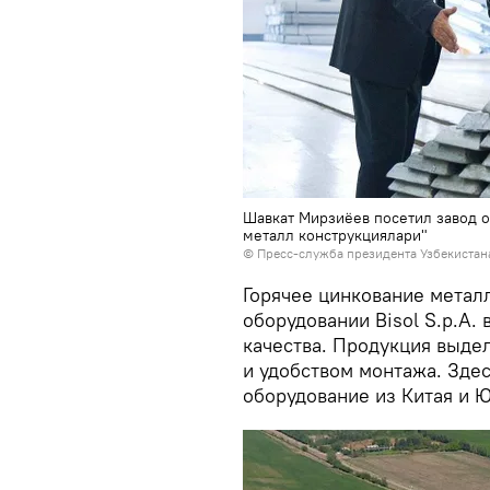
Шавкат Мирзиёев посетил завод о
металл конструкциялари"
© Пресс-служба президента Узбекистан
Горячее цинкование метал
оборудовании Bisol S.p.A.
качества. Продукция выде
и удобством монтажа. Зде
оборудование из Китая и 