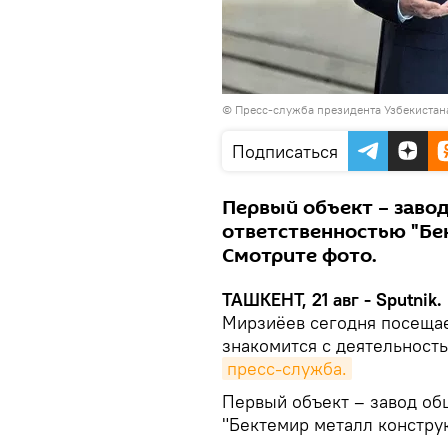
© Пресс-служба президента Узбекистан
Подписаться
Первый объект – заво
ответственностью "Бе
Смотрите фото.
ТАШКЕНТ, 21 авг - Sputnik.
Мирзиёев сегодня посещае
знакомится с деятельнос
пресс-служба.
Первый объект – завод об
"Бектемир металл констру