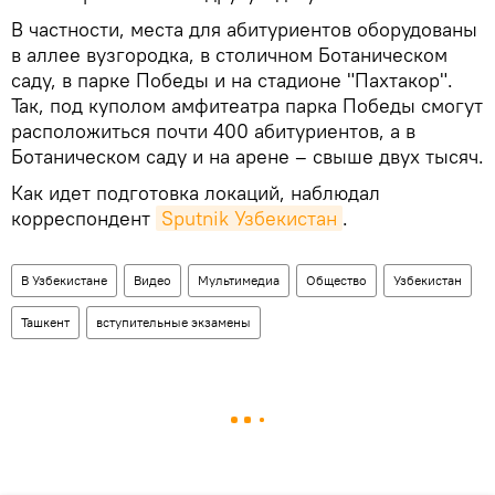
В частности, места для абитуриентов оборудованы
в аллее вузгородка, в столичном Ботаническом
саду, в парке Победы и на стадионе "Пахтакор".
Так, под куполом амфитеатра парка Победы смогут
расположиться почти 400 абитуриентов, а в
Ботаническом саду и на арене – свыше двух тысяч.
Как идет подготовка локаций, наблюдал
корреспондент
Sputnik Узбекистан
.
В Узбекистане
Видео
Мультимедиа
Общество
Узбекистан
Ташкент
вступительные экзамены