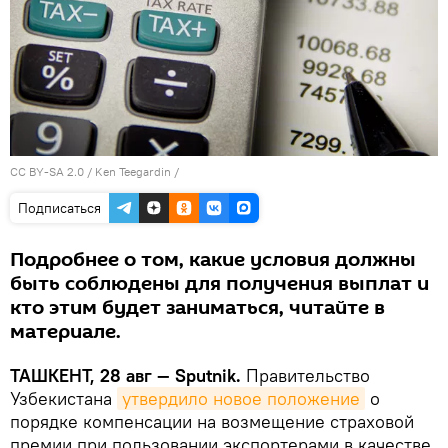
CC BY-SA 2.0
/ Ken Teegardin /
Подписаться
Подробнее о том, какие условия должны
быть соблюдены для получения выплат и
кто этим будет заниматься, читайте в
материале.
ТАШКЕНТ, 28 авг — Sputnik.
Правительство
Узбекистана
утвердило новое положение
о
порядке компенсации на возмещение страховой
премии при пользовании экспортерами в качестве