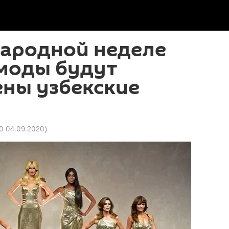
ародной неделе
моды будут
ены узбекские
00 04.09.2020
)