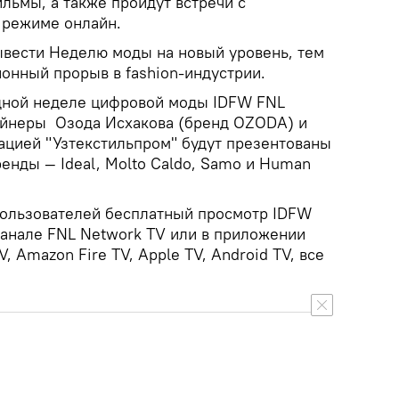
льмы, а также пройдут встречи с
 режиме онлайн.
вести Неделю моды на новый уровень, тем
нный прорыв в fashion-индустрии.
дной неделе цифровой моды IDFW FNL
йнеры Озода Исхакова (бренд OZODA) и
ацией "Узтекстильпром" будут презентованы
енды — Ideal, Molto Caldo, Samo и Human
 пользователей бесплатный просмотр IDFW
канале FNL Network TV или в приложении
 Amazon Fire TV, Apple TV, Android TV, все