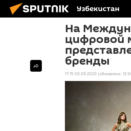
Узбекистан
На Междун
цифровой 
представл
бренды
17:15 03.09.2020
(обновлено:
12: