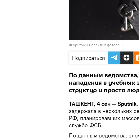
© Sputnik
/
Перейти в фотобанк
Подписаться
По данным ведомства
нападения в учебных 
структур и просто лю
ТАШКЕНТ, 4 сен — Sputnik.
задержала в нескольких р
РФ, планировавших массов
службе ФСБ.
По данным ведомства, зл