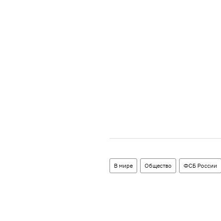
В мире
Общество
ФСБ России