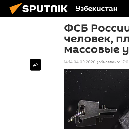
Узбекистан
ФСБ России
человек, 
массовые 
14:14 04.09.2020
(обновлено:
17: