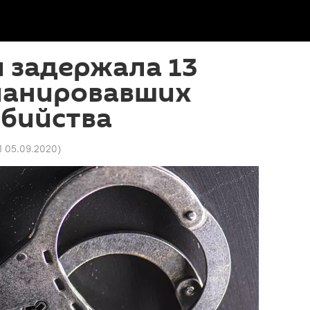
 задержала 13
планировавших
убийства
01 05.09.2020
)