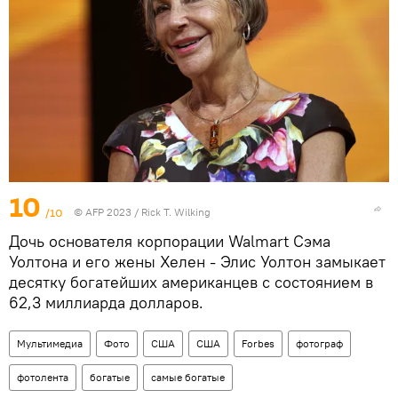
10
/10
© AFP 2023 / Rick T. Wilking
Дочь основателя корпорации Walmart Сэма
Уолтона и его жены Хелен - Элис Уолтон замыкает
десятку богатейших американцев с состоянием в
62,3 миллиарда долларов.
Мультимедиа
Фото
США
США
Forbes
фотограф
фотолента
богатые
самые богатые