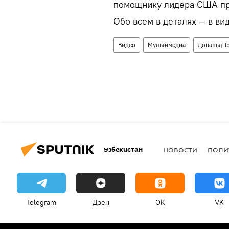
помощнику лидера США пр
Обо всем в деталях — в ви
Видео
Мультимедиа
Дональд Т
Узбекистан
НОВОСТИ
ПОЛИ
Telegram
Дзен
OK
VK