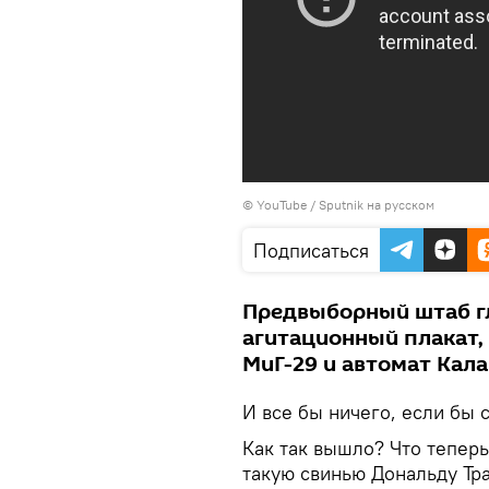
©
YouTube / Sputnik на русском
Подписаться
Предвыборный штаб г
агитационный плакат,
МиГ-29 и автомат Кал
И все бы ничего, если бы
Как так вышло? Что тепер
такую свинью Дональду Тр