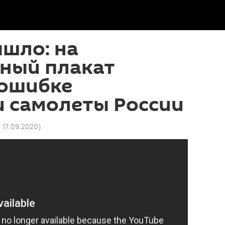
шло: на
ный плакат
 ошибке
и самолеты России
1 17.09.2020
)