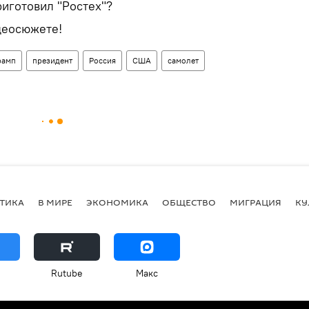
иготовил "Ростех"?
деосюжете!
рамп
президент
Россия
США
самолет
ТИКА
В МИРЕ
ЭКОНОМИКА
ОБЩЕСТВО
МИГРАЦИЯ
КУ
Rutube
Макс