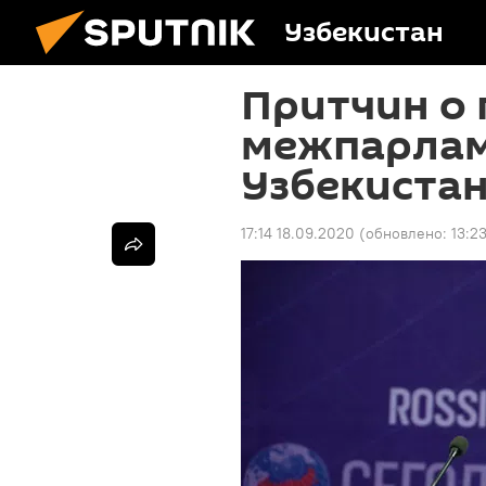
Узбекистан
Притчин о 
межпарлам
Узбекиста
17:14 18.09.2020
(обновлено:
13:2