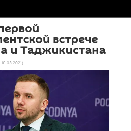
первой
ентской встрече
на и Таджикистана
3 10.03.2021
)