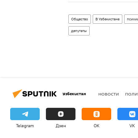
Общество
В Узбекистане
психи
депутаты
Узбекистан
НОВОСТИ
ПОЛИ
Telegram
Дзен
OK
VK