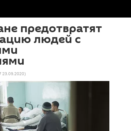
ане предотвратят
ацию людей с
ими
иями
17 23.09.2020
)