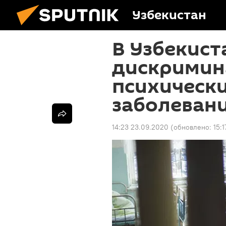
Узбекистан
В Узбекист
дискримин
психическ
заболеван
14:23 23.09.2020
(обновлено:
15: