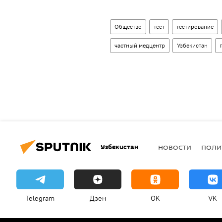
Общество
тест
тестирование
частный медцентр
Узбекистан
Узбекистан
НОВОСТИ
ПОЛИ
Telegram
Дзен
OK
VK