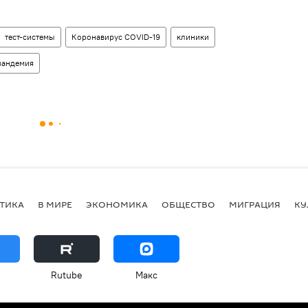
тест-системы
Коронавирус COVID-19
клиники
пандемия
ТИКА
В МИРЕ
ЭКОНОМИКА
ОБЩЕСТВО
МИГРАЦИЯ
КУ
Rutube
Макс