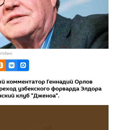
отобанк
ый комментатор Геннадий Орлов
еход узбекского форварда Элдора
ский клуб "Дженоа".