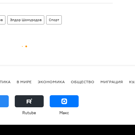
ов
Элдор Шомуродов
Спорт
ТИКА
В МИРЕ
ЭКОНОМИКА
ОБЩЕСТВО
МИГРАЦИЯ
КУ
Rutube
Макс