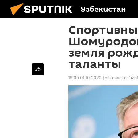
Узбекистан
Спортивны
Шомуродов
земля рож
таланты
19:05 01.10.2020
(обновлено:
14:5