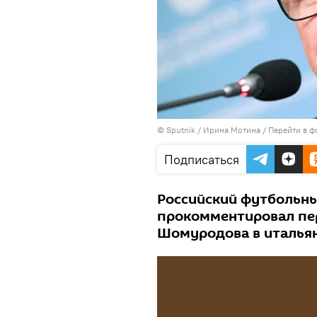
© Sputnik / Ирина Мотина
/
Перейти в ф
Подписаться
Российский футбольн
прокомментировал пер
Шомуродова в итальян