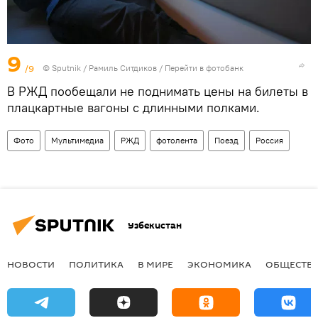
9
/9
© Sputnik / Рамиль Ситдиков
/
Перейти в фотобанк
В РЖД пообещали не поднимать цены на билеты в
плацкартные вагоны с длинными полками.
Фото
Мультимедиа
РЖД
фотолента
Поезд
Россия
Узбекистан
НОВОСТИ
ПОЛИТИКА
В МИРЕ
ЭКОНОМИКА
ОБЩЕСТВ