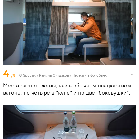
4
/9
© Sputnik / Рамиль Ситдиков
/
Перейти в фотобанк
Места расположены, как в обычном плацкартном
вагоне: по четыре в "купе" и по две "боковушки".