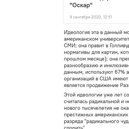
"Оскар"
9 сентября 2020, 12:51
Идеология эта в данный м
американском университет
СМИ; она правит в Голлив
нормативы для картин, кот
прошлом месяце); она пре
разнообразию и инклюзивн
данным, используют 67% а
организаций в США имеют 
является продвижение Раз
Этой идеологии уже лет со
считалась радикальной и н
нового тысячелетия не ока
престижных американских 
разряда "радикального чуд
спорить".