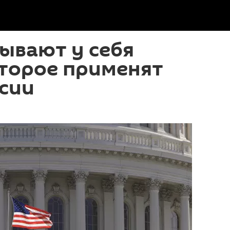
ывают у себя
оторое применят
сии