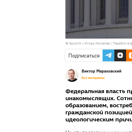
© Sputnik / Игорь Михалев
/
Перейти в 
Подписаться
Виктор Мараховский
Все материалы
Федеральная власть п
инакомыслящих. Сотн
образованием, востре
гражданской позицией
идеологическим прич