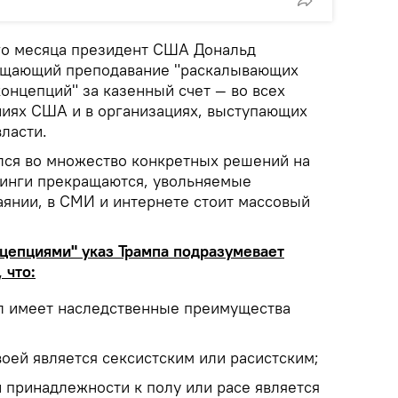
го месяца президент США Дональд
рещающий преподавание "раскалывающих
концепций" за казенный счет — во всех
иях США и в организациях, выступающих
ласти.
ился во множество конкретных решений на
нинги прекращаются, увольняемые
аянии, в СМИ и интернете стоит массовый
епциями" указ Трампа подразумевает
 что:
ол имеет наследственные преимущества
воей является сексистским или расистским;
 принадлежности к полу или расе является