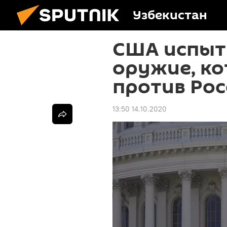
Узбекистан
США испыт
оружие, к
против Рос
13:50 14.10.2020