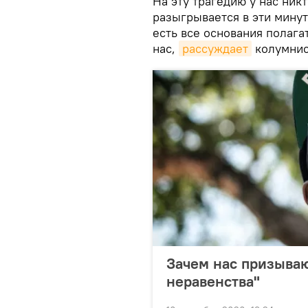
На эту трагедию у нас ник
разыгрывается в эти минут
есть все основания полага
нас,
рассуждает
колумнис
Зачем нас призываю
неравенства"