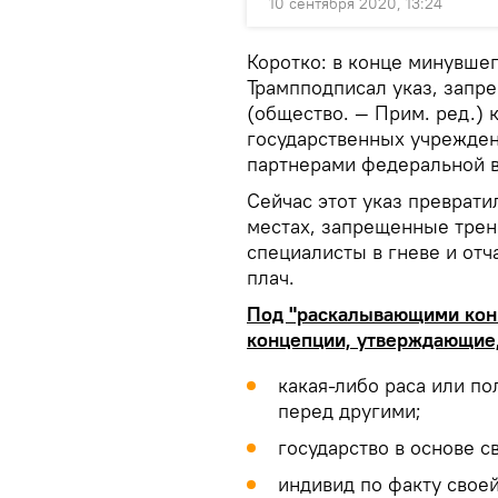
10 сентября 2020, 13:24
Коротко: в конце минувше
Трампподписал указ, зап
(общество. — Прим. ред.) 
государственных учрежден
партнерами федеральной в
Сейчас этот указ преврат
местах, запрещенные тре
специалисты в гневе и отч
плач.
Под "раскалывающими конц
концепции, утверждающие,
какая-либо раса или п
перед другими;
государство в основе с
индивид по факту своей