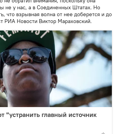
то не обратил внимания, поскольку она
ы не у нас, а в Соединенных Штатах. Но
ть, что взрывная волна от нее доберется и до
т РИА Новости Виктор Мараховский.
т "устранить главный источник