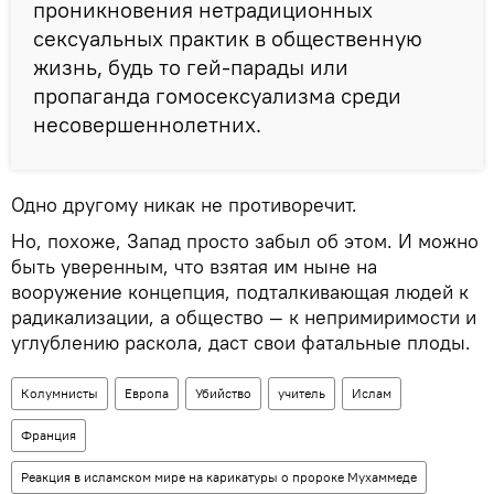
проникновения нетрадиционных
сексуальных практик в общественную
жизнь, будь то гей-парады или
пропаганда гомосексуализма среди
несовершеннолетних.
Одно другому никак не противоречит.
Но, похоже, Запад просто забыл об этом. И можно
быть уверенным, что взятая им ныне на
вооружение концепция, подталкивающая людей к
радикализации, а общество — к непримиримости и
углублению раскола, даст свои фатальные плоды.
Колумнисты
Европа
Убийство
учитель
Ислам
Франция
Реакция в исламском мире на карикатуры о пророке Мухаммеде