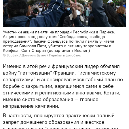
Участники акции памяти на площади Республики в Париже.
Акция прошла под лозунгом "Свобода слова, свобода
преподавания". Тысячи французов почтили память учителя
истории Самюэля Пати, убитого в пятницу террористом в
Конфлан-Сент-Онорин (департамент Ивелин)
© Sputnik / Доминик Бутен
/
Перейти в фотобанк
Именно в этой речи французский лидер объявил
войну "геттоизации" Франции, "исламистскому
сепаратизму" и анонсировал масштабный план по
борьбе с закрытыми, варящимися сами в себе
этническими и религиозными анклавами. Кстати,
именно система образования — главное
направление кампании.
В частности, планируется практически полный
запрет домашнего образования и жесткое
выкорчевывание "нелегальных школ, которыми