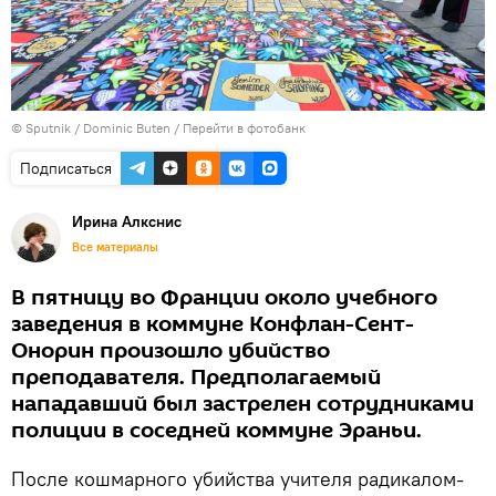
© Sputnik / Dominic Buten
/
Перейти в фотобанк
Подписаться
Ирина Алкснис
Все материалы
В пятницу во Франции около учебного
заведения в коммуне Конфлан-Сент-
Онорин произошло убийство
преподавателя. Предполагаемый
нападавший был застрелен сотрудниками
полиции в соседней коммуне Эраньи.
После кошмарного убийства учителя радикалом-