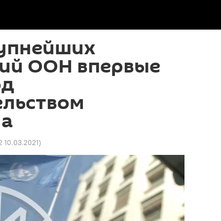
рупнейших
ий ООН впервые
од
ельством
на
2 10.03.2021
)