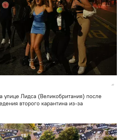
 улице Лидса (Великобритания) после
едения второго карантина из-за