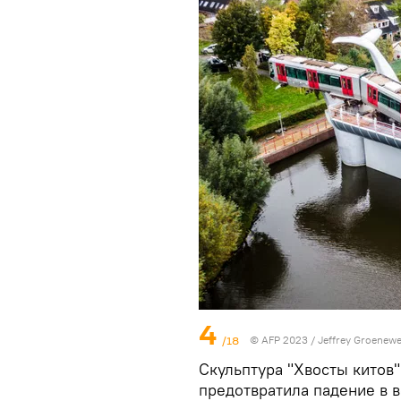
4
/18
© AFP 2023 / Jeffrey Groenew
Скульптура "Хвосты китов
предотвратила падение в в