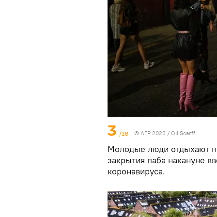
3
/18
© AFP 2023 / Oli Scarff
Молодые люди отдыхают на
закрытия паба накануне вв
коронавируса.