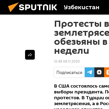
Узбекистан
Протесты в
землетрясе
обезьяны в
недели
12:49 08.11.2020
Подписаться
В США состоялось сам
выборы президента. П
протестов. В Турции 
землетрясения, а в Ро