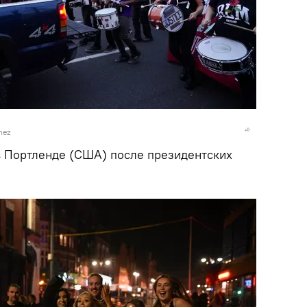
hez
в Портленде (США) после президентских