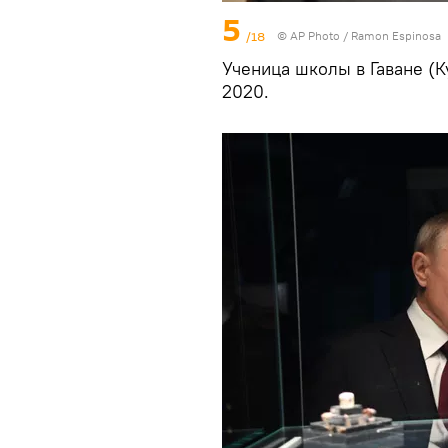
5
/18
© AP Photo / Ramon Espinosa
Ученица школы в Гаване (К
2020.