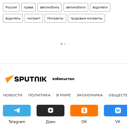
Россия
права
автомобиль
автомобили
водители
водитель
мигрант
Мигранты
трудовые мигранты
Узбекистан
НОВОСТИ
ПОЛИТИКА
В МИРЕ
ЭКОНОМИКА
ОБЩЕСТВ
Telegram
Дзен
OK
VK