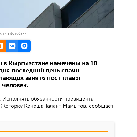
йти в фотобанк
 в Кыргызстане намечены на 10
одня последний день сдачи
лающих занять пост главы
 человек.
.
Исполнять обязанности президента
 Жогорку Кенеша Талант Мамытов, сообщает