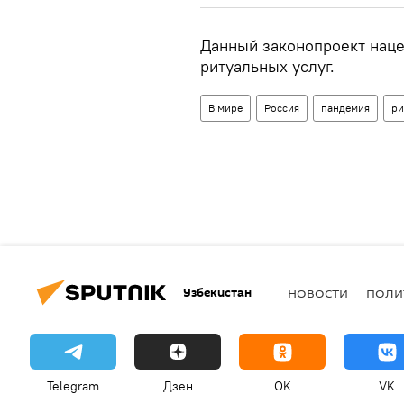
Данный законопроект наце
ритуальных услуг.
В мире
Россия
пандемия
ри
Узбекистан
НОВОСТИ
ПОЛИ
Telegram
Дзен
OK
VK