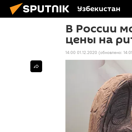
Узбекистан
В России м
цены на ри
14:00 01.12.2020
(обновлено:
14:0