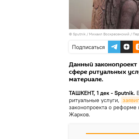
© Sputnik / Михаил Воскресенский
/
Пер
Подписаться
Данный законопроект 
сфере ритуальных усл
материале.
ТАШКЕНТ, 1 дек - Sputnik.
В
ритуальные услуги,
заяви
законопроекта о реформе 
Жарков.