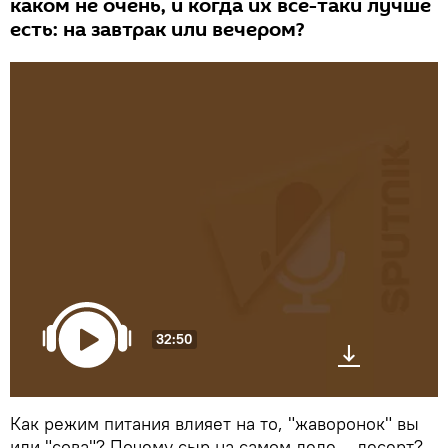
каком не очень, и когда их все-таки лучше
есть: на завтрак или вечером?
32:50
Как режим питания влияет на то, "жаворонок" вы
или "сова"? Почему сыр на самом деле – десерт?