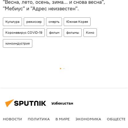
"Весна, лето, осень, зима... и снова весна",
"Мебиус" и "Адрес неизвестен".
Культура
режиссер
смерть
Южная Корея
Коронавирус COVID-19
фильм
фильмы
Кино
киноиндустрия
Узбекистан
НОВОСТИ
ПОЛИТИКА
В МИРЕ
ЭКОНОМИКА
ОБЩЕСТВ