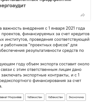
нергоаудит
 важность внедрения с 1 января 2021 года
 проектов, финансируемых за счет кредитов
х институтов, проведения соответствующей
 и работников "проектных офисов" для
обеспечения результативности средств по
едующем году объем экспорта составит около
 связи с этим ответственным лицам дано
заключать экспортные контракты, и с 1
предэкспортного финансирования за счет
а.
авкат Мирзиёев
Узбекистан
Узбекистан
Экономика