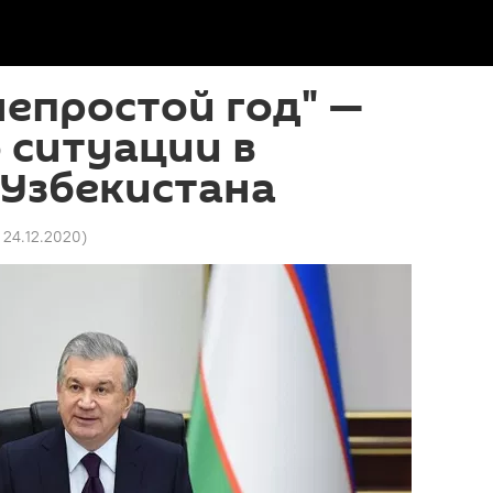
непростой год" —
 ситуации в
 Узбекистана
1 24.12.2020
)