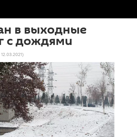
ан в выходные
г с дождями
7 12.03.2021
)