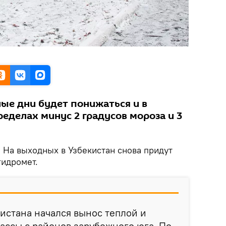
ые дни будет понижаться и в
ределах минус 2 градусов мороза и 3
.
На выходных в Узбекистан снова придут
гидромет.
истана начался вынос теплой и
ассы с районов зарубежного юга. По