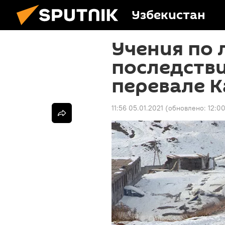
Узбекистан
Учения по
последств
перевале 
11:56 05.01.2021
(обновлено:
12:00