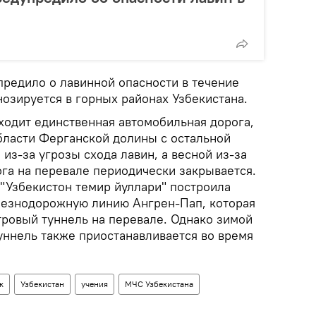
редило о лавинной опасности в течение
нозируется в горных районах Узбекистана.
ходит единственная автомобильная дорога,
ласти Ферганской долины с остальной
 из-за угрозы схода лавин, а весной из-за
ога на перевале периодически закрывается.
 "Узбекистон темир йуллари" построила
езнодорожную линию Ангрен-Пап, которая
тровый туннель на перевале. Однако зимой
уннель также приостанавливается во время
к
Узбекистан
учения
МЧС Узбекистана