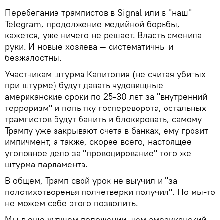
Перебегание трампистов в Signal или в "наш"
Telegram, продолжение медийной борьбы,
кажется, уже ничего не решает. Власть сменила
руки. И новые хозяева — систематичны и
безжалостны.
Участникам штурма Капитолия (не считая убитых
при штурме) будут давать чудовищные
американские сроки по 25-30 лет за "внутренний
терроризм" и попытку госпереворота, остальных
трампистов будут банить и блокировать, самому
Трампу уже закрывают счета в банках, ему грозит
импичмент, а также, скорее всего, настоящее
уголовное дело за "провоцирование" того же
штурма парламента.
В общем, Трамп свой урок не выучил и "за
полстихотворенья полчетверки получил". Но мы-то
не можем себе этого позволить.
Мы в еще худшем положении, чем американский