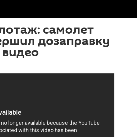
лотаж: самолет
ершил дозаправку
– видео