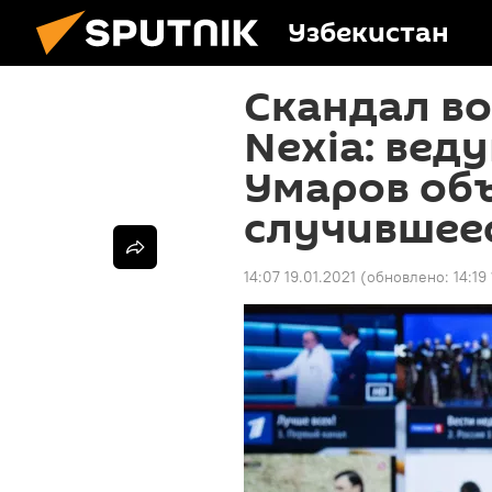
Узбекистан
Скандал в
Nexia: вед
Умаров об
случившее
14:07 19.01.2021
(обновлено:
14:19