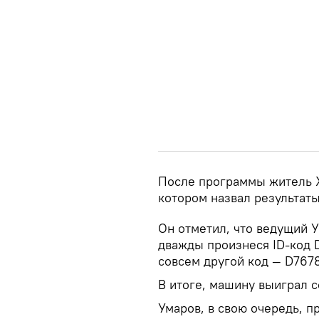
После программы житель 
котором назвал результа
Он отметил, что ведущий У
дважды произнеся ID-код D
совсем другой код — D767
В итоге, машину выиграл 
Умаров, в свою очередь, п