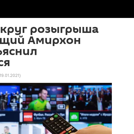
округ розыгрыша
ущий Амирхон
ъяснил
ся
 19.01.2021
)