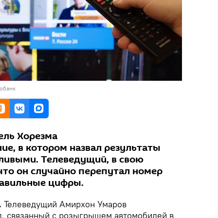
тобанк
ель Хорезма
ие, в котором назвал результаты
ливыми. Телеведущий, в свою
 что он случайно перепутал номер
равильные цифры.
.
Телеведущий Амирхон Умаров
, связанный с розыгрышем автомобилей в