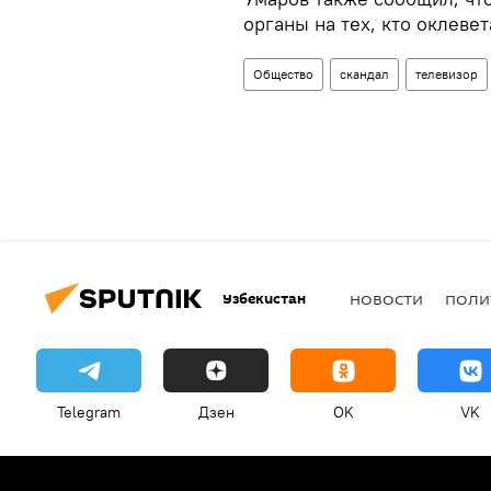
органы на тех, кто оклеве
Общество
скандал
телевизор
Узбекистан
НОВОСТИ
ПОЛИ
Telegram
Дзен
OK
VK