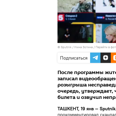
© Sputnik / Нина Зотина
/
Перейти в фо
Подписаться
После программы жит
записал видеообращен
розыгрыша несправед
очередь, утверждает,
билета и озвучил неп
ТАШКЕНТ, 19 янв — Sputnik
прокомментировал скандал