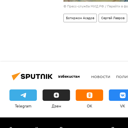
© Пресс-служба МИД РФ
/
Перейти в ф
Ботиржон Асадов
Сергей Лавров
Узбекистан
НОВОСТИ
ПОЛИ
Telegram
Дзен
OK
VK