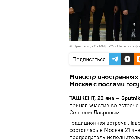
© Пресс-служба МИД РФ
/
Перейти в ф
Подписаться
Министр иностранных д
Москве с послами госу
ТАШКЕНТ, 22 янв — Sputnik
принял участие во встреч
Сергеем Лавровым.
Традиционная встреча Лав
состоялась в Москве 21 ян
председатель исполнитель