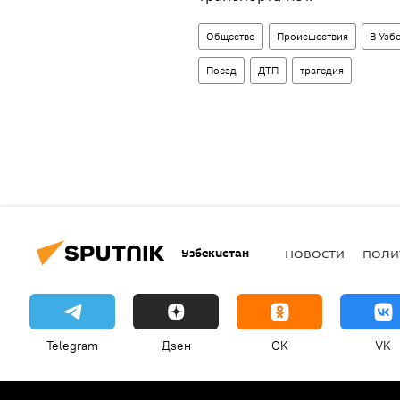
Общество
Происшествия
В Узб
Поезд
ДТП
трагедия
Узбекистан
НОВОСТИ
ПОЛИ
Telegram
Дзен
OK
VK