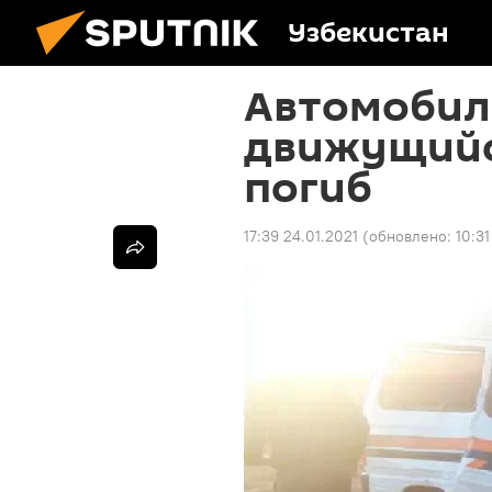
Узбекистан
Автомобиль
движущийс
погиб
17:39 24.01.2021
(обновлено:
10:31