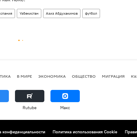
спания
Узбекистан
Азиз Абдухакимов
футбол
ТИКА
В МИРЕ
ЭКОНОМИКА
ОБЩЕСТВО
МИГРАЦИЯ
КУ
Rutube
Макс
а конфиденциальности
Политика использования Cookie
Прави