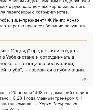
зма Азизом Абдухакимовым в ходе рабочей
лась с руководством всемирно известного
ела переговоры о сотрудничестве.
лужбе, вице-президент ФК Иниго Аснар
партнерство принесет большие результаты.
тико Мадрид" предложили создать
в Узбекистане и сотрудничать в
ческого потенциала республики,
ей клуба", — говорится в публикации.
нован 26 апреля 1903-го, домашний стадион
тано". С 2011 года главным тренером ФК
Капитан команды — Хорхе Ресурексьон
как Ко́ке.