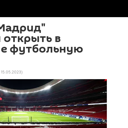
 Мадрид"
 открыть в
не футбольную
1 15.05.2023
)