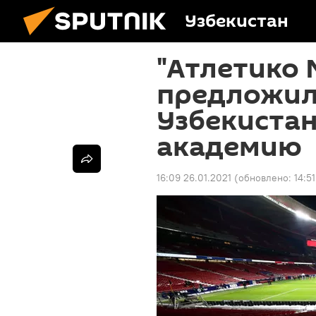
Узбекистан
"Атлетико
предложил
Узбекиста
академию
16:09 26.01.2021
(обновлено:
14:5