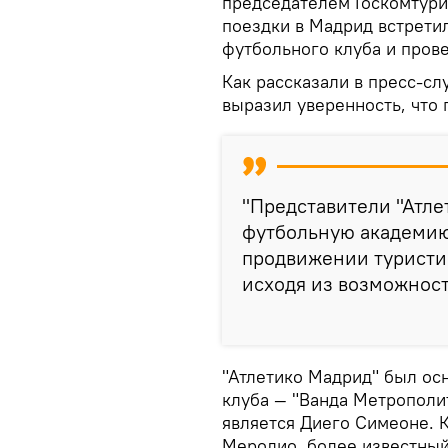
председателем Госкомтури
поездки в Мадрид встрети
футбольного клуба и пров
Как рассказали в пресс-с
выразил уверенность, что 
"Представители "Атле
футбольную академию 
продвижении туристи
исходя из возможност
"Атлетико Мадрид" был ос
клуба — "Ванда Метрополи
является Диего Симеоне. 
Меродио, более известный 