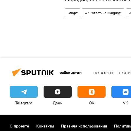
Спорт
ФК "Атлетико Мадрид"
И
Узбекистан
НОВОСТИ
ПОЛИ
Telegram
Дзен
OK
VK
О проекте
Контакты
Правила использования
Политик