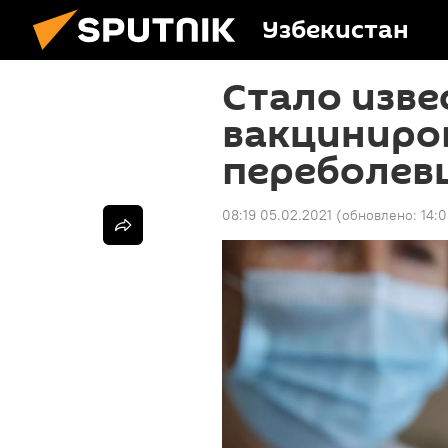
Узбекистан
Стало изве
вакциниро
переболев
08:19 05.02.2021
(обновлено:
14:0