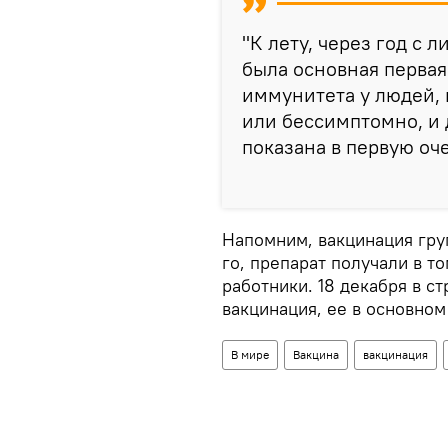
"К лету, через год с 
была основная первая
иммунитета у людей,
или бессимптомно, и 
показана в первую оче
Напомним, вакцинация груп
го, препарат получали в т
работники. 18 декабря в с
вакцинация, ее в основном
В мире
Вакцина
вакцинация