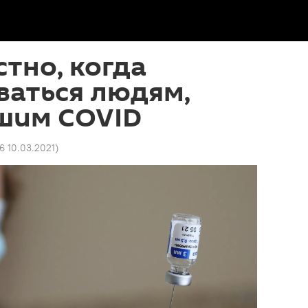
стно, когда
ваться людям,
шим COVID
6 10.03.2021
)