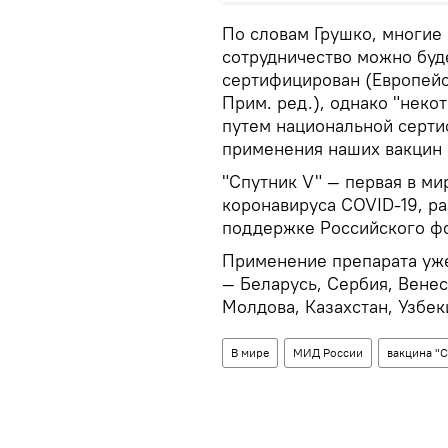
По словам Грушко, многие 
сотрудничество можно буде
сертифицирован (Европейс
Прим. ред.), однако "неко
путем национальной сертиф
применения наших вакцин 
"Спутник V" — первая в ми
коронавируса COVID-19, р
поддержке Российского ф
Применение препарата уже
— Беларусь, Сербия, Венес
Молдова, Казахстан, Узбек
В мире
МИД России
вакцина "С