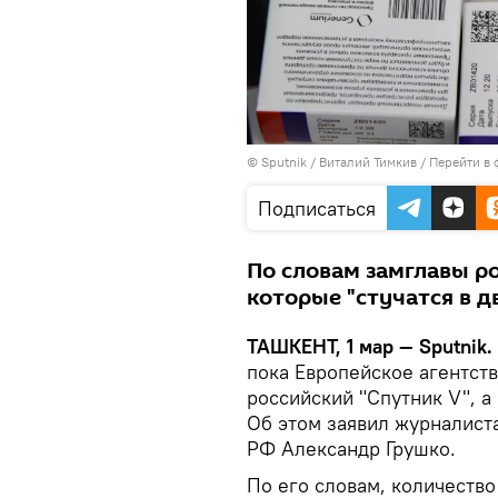
© Sputnik / Виталий Тимкив
/
Перейти в 
Подписаться
По словам замглавы ро
которые "стучатся в дв
ТАШКЕНТ, 1 мар — Sputnik.
пока Европейское агентст
российский "Спутник V", 
Об этом заявил журналист
РФ Александр Грушко.
По его словам, количество 