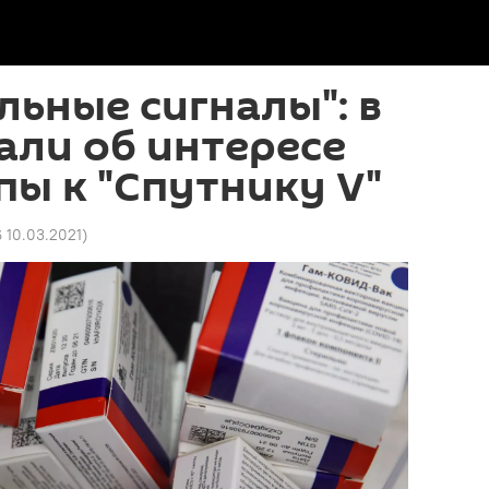
ьные сигналы": в
али об интересе
пы к "Спутнику V"
6 10.03.2021
)