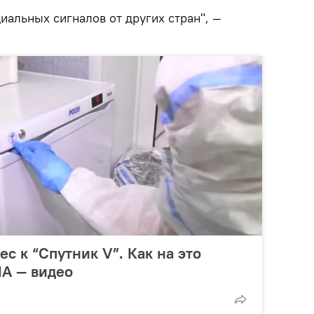
альных сигналов от других стран", —
с к “Спутник V”. Как на это
ША — видео