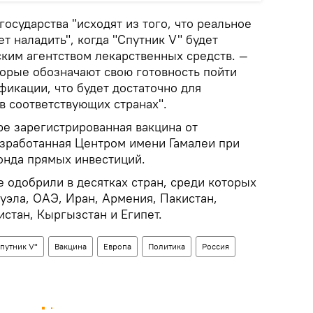
государства "исходят из того, что реальное
т наладить", когда "Спутник V" будет
ким агентством лекарственных средств. —
торые обозначают свою готовность пойти
икации, что будет достаточно для
в соответствующих странах".
ре зарегистрированная вакцина от
азработанная Центром имени Гамалеи при
онда прямых инвестиций.
 одобрили в десятках стран, среди которых
уэла, ОАЭ, Иран, Армения, Пакистан,
истан, Кыргызстан и Египет.
путник V"
Вакцина
Европа
Политика
Россия