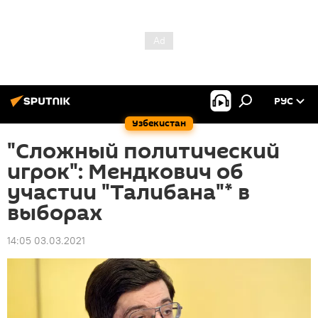
РУС
Узбекистан
"Сложный политический
игрок": Мендкович об
участии "Талибана"* в
выборах
14:05 03.03.2021