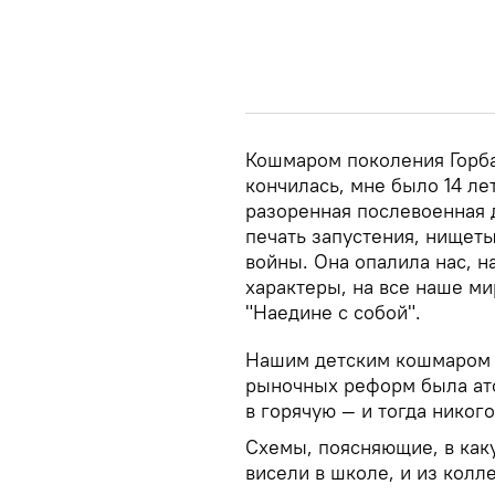
Кошмаром поколения Горба
кончилась, мне было 14 лет
разоренная послевоенная 
печать запустения, нищет
войны. Она опалила нас, н
характеры, на все наше ми
"Наедине с собой".
Нашим детским кошмаром 
рыночных реформ была ато
в горячую — и тогда никого
Схемы, поясняющие, в каку
висели в школе, и из колл