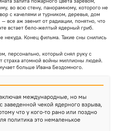
мната залита пожарного цвета заревом,
му, во всю стену, панорамному, которого не
двор с качелями и турником, деревья, дом
 все аж звенит от радиации, понятно, что
нте встает бело-желтый ядерный гриб.
ее некуда. Конец фильма. Такие сны снились
ом, персонально, который снял руку с
от страха атомной войны миллионы людей.
мучает больше Ивана Бездомного.
 включая международные, но мы
с заведенной чекой ядерного взрыва,
тому что у кого-то рано или поздно
ля политика это немаленькое