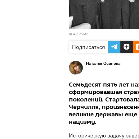
© AP Photo
Подписаться
Наталья Осипова
Семьдесят пять лет на
сформировавшая страх
поколений. Стартовал
Черчилля, произнесен
великие державы еще 
нацизму.
Историческую задачу зав