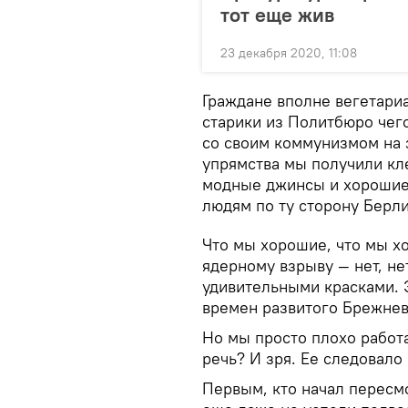
тот еще жив
23 декабря 2020, 11:08
Граждане вполне вегетари
старики из Политбюро чего
со своим коммунизмом на з
упрямства мы получили кле
модные джинсы и хорошие 
людям по ту сторону Берли
Что мы хорошие, что мы хо
ядерному взрыву — нет, нет
удивительными красками. 
времен развитого Брежнев
Но мы просто плохо работ
речь? И зря. Ее следовало
Первым, кто начал пересм