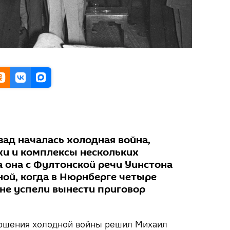
зад началась холодная война,
и и комплексы нескольких
а она с Фултонской речи Уинстона
ной, когда в Нюрнберге четыре
не успели вынести приговор
ершения холодной войны решил Михаил