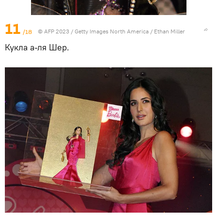
11
/18
© AFP 2023 / Getty Images North America / Ethan Miller
Кукла а-ля Шер.