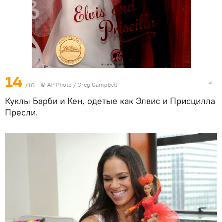
14
/18
© AP Photo / Greg Campbell
Куклы Барби и Кен, одетые как Элвис и Присцилла
Пресли.