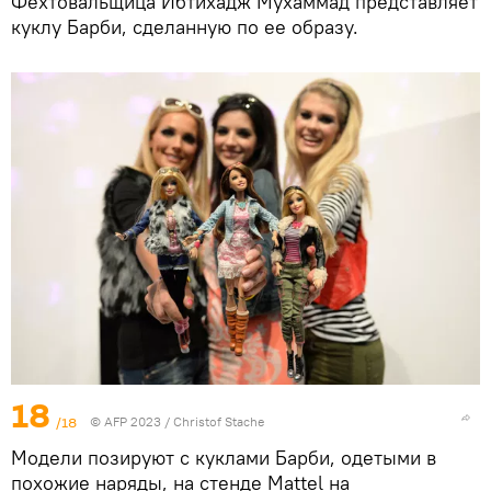
Фехтовальщица Ибтихадж Мухаммад представляет
куклу Барби, сделанную по ее образу.
18
/18
© AFP 2023 / Christof Stache
Модели позируют с куклами Барби, одетыми в
похожие наряды, на стенде Mattel на