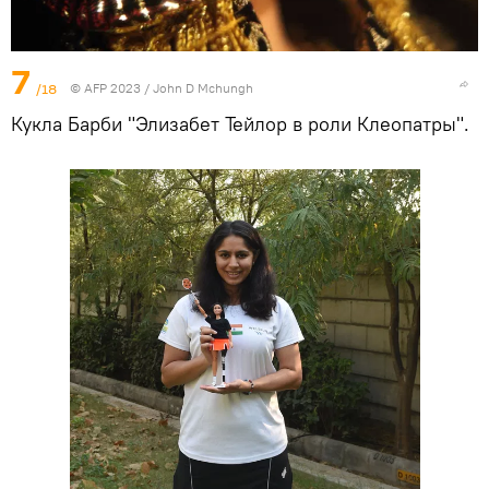
7
/18
© AFP 2023 / John D Mchungh
Кукла Барби "Элизабет Тейлор в роли Клеопатры".