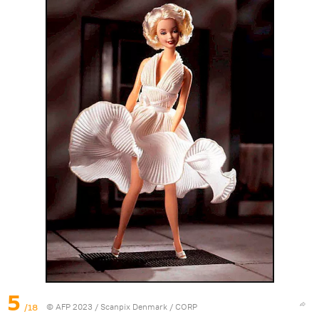
5
/18
© AFP 2023 / Scanpix Denmark / СORP