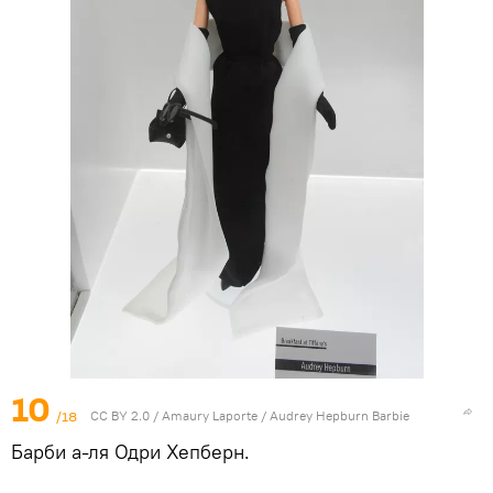
10
/18
CC BY 2.0
/
Amaury Laporte
/
Audrey Hepburn Barbie
Барби а-ля Одри Хепберн.