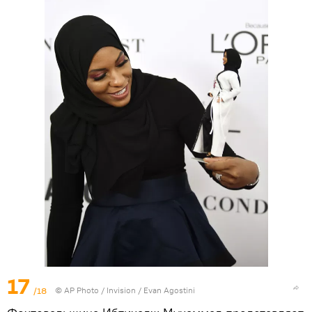
17
/18
© AP Photo / Invision / Evan Agostini