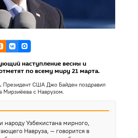
ующий наступление весны и
отметят по всему миру 21 марта.
k.
Президент США Джо Байден поздравил
а Мирзиёева с Наврузом.
 и народу Узбекистана мирного,
тающего Навруза, — говорится в