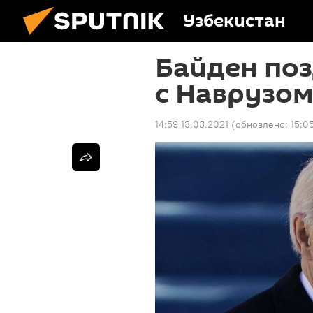
Узбекистан
Байден по
с Наврузо
14:59 13.03.2021
(обновлено:
15:0