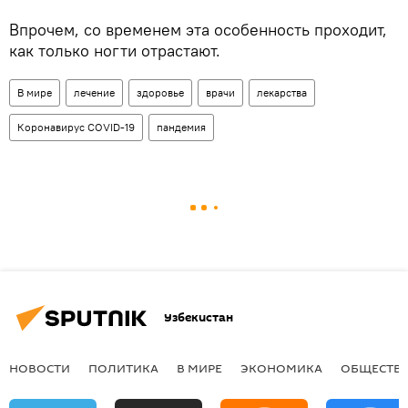
Впрочем, со временем эта особенность проходит,
как только ногти отрастают.
В мире
лечение
здоровье
врачи
лекарства
Коронавирус COVID-19
пандемия
Узбекистан
НОВОСТИ
ПОЛИТИКА
В МИРЕ
ЭКОНОМИКА
ОБЩЕСТВ