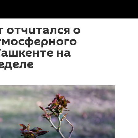
 отчитался о
атмосферного
Ташкенте на
еделе