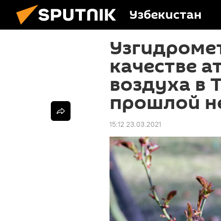
Узбекистан
Узгидромет
качестве 
воздуха в 
прошлой н
15:12 23.03.2021