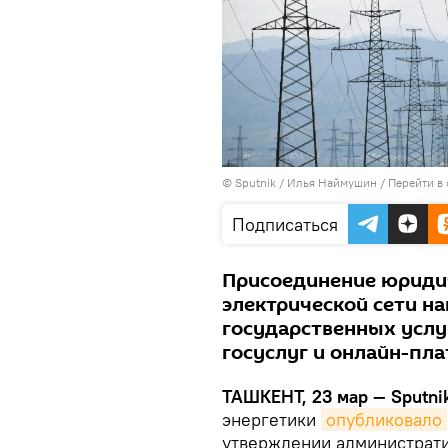
© Sputnik / Илья Наймушин
/
Перейти в
Подписаться
Присоединение юридич
электрической сети н
государственных услу
госуслуг и онлайн-пл
ТАШКЕНТ, 23 мар — Sputnik
энергетики
опубликовало
утверждении администрати