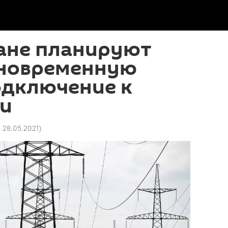
тане планируют
иновременную
одключение к
ти
4 28.05.2021
)