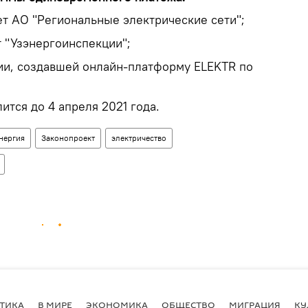
ет АО "Региональные электрические сети";
т "Узэнергоинспекции";
ции, создавшей онлайн-платформу ELEKTR по
тся до 4 апреля 2021 года.
нергия
Законопроект
электричество
ТИКА
В МИРЕ
ЭКОНОМИКА
ОБЩЕСТВО
МИГРАЦИЯ
КУ