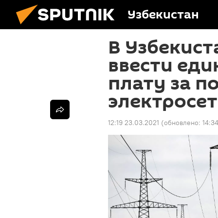
Узбекистан
В Узбекис
ввести ед
плату за п
электросе
12:19 23.03.2021
(обновлено:
14:3