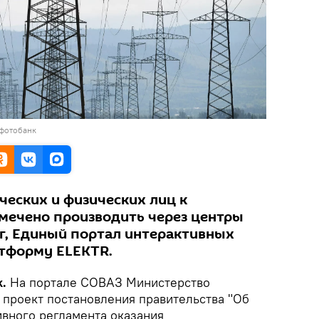
 фотобанк
еских и физических лиц к
амечено производить через центры
г, Единый портал интерактивных
атформу ELEKTR.
.
На портале СОВАЗ Министерство
проект постановления правительства "Об
вного регламента оказания