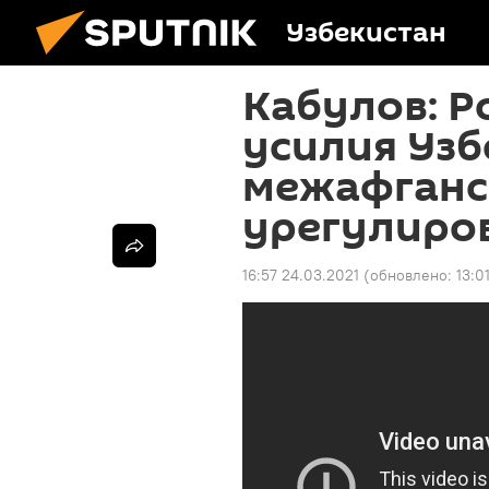
Узбекистан
Кабулов: Р
усилия Узб
межафганс
урегулиро
16:57 24.03.2021
(обновлено:
13:0