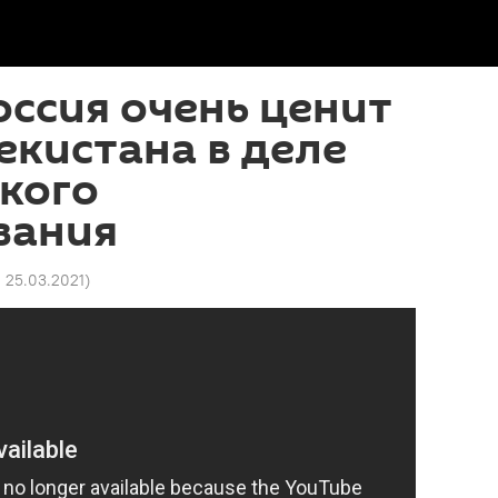
оссия очень ценит
екистана в деле
кого
вания
1 25.03.2021
)