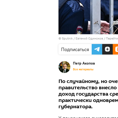
© Sputnik / Евгений Одиноков
/
Перейти
Подписаться
Петр Акопов
Все материалы
По случайному, но оч
правительство внесло 
доход государства ср
практически одноврем
губернатора.