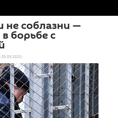
и не соблазни —
 в борьбе с
й
5 25.03.2021
)