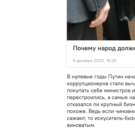
Почему народ долже
6 декабря 2020, 16:25
В нулевые годы Путин нача
коррупционеров стали выч
покупать себе министров 
перестроились, а самые н
отказался ли крупный биз
похоже. Ведь если чиновни
сажают, то искуситель-биз
виноватым.