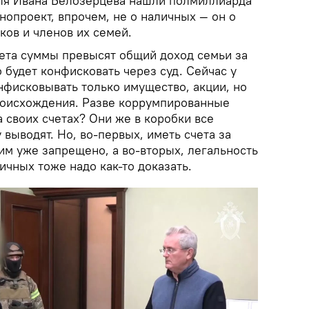
ля Ивана Белозерцева нашли полмиллиарда
опроект, впрочем, не о наличных — он о
ков и членов их семей.
чета суммы превысят общий доход семьи за
о будет конфисковать через суд. Сейчас у
фисковывать только имущество, акции, но
роисхождения. Разве коррумпированные
а своих счетах? Они же в коробки все
 выводят. Но, во-первых, иметь счета за
им уже запрещено, а во-вторых, легальность
чных тоже надо как-то доказать.