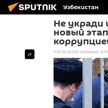
Узбекистан
Не укради 
новый этап
коррупцие
11:25 25.03.2021
(обновлено:
12:0