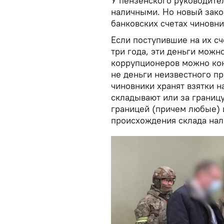
У пензенского руководите
наличными. Но новый закон
банковских счетах чиновни
Если поступившие на их с
три года, эти деньги можн
коррупционеров можно кон
не деньги неизвестного п
чиновники хранят взятки н
складывают или за границу
границей (причем любые) 
происхождения склада нали