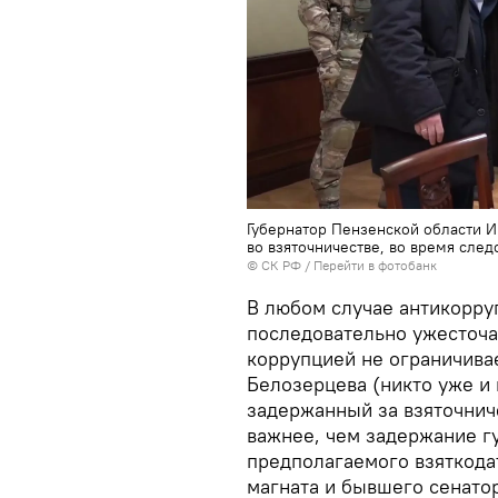
Губернатор Пензенской области 
во взяточничестве, во время след
© СК РФ
/
Перейти в фотобанк
В любом случае антикорру
последовательно ужесточае
коррупцией не ограничива
Белозерцева (никто уже и 
задержанный за взяточниче
важнее, чем задержание гу
предполагаемого взяткода
магната и бывшего сенатор