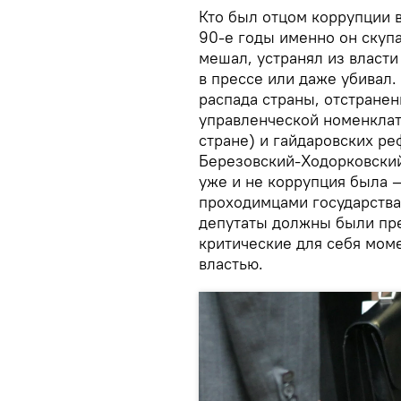
Кто был отцом коррупции в
90-е годы именно он скупа
мешал, устранял из власт
в прессе или даже убивал.
распада страны, отстранен
управленческой номенклат
стране) и гайдаровских ре
Березовский-Ходорковский
уже и не коррупция была 
проходимцами государства 
депутаты должны были прев
критические для себя моме
властью.