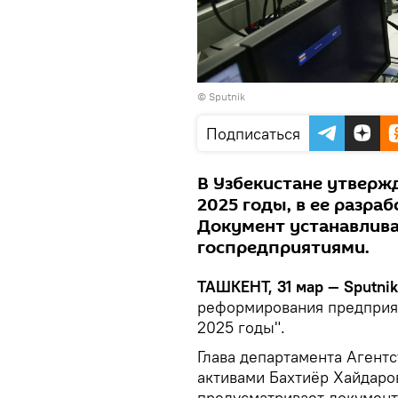
© Sputnik
Подписаться
В Узбекистане утвержд
2025 годы, в ее разра
Документ устанавлива
госпредприятиями.
ТАШКЕНТ, 31 мар — Sputni
реформирования предприят
2025 годы".
Глава департамента Агент
активами Бахтиёр Хайдаро
предусматривает документ