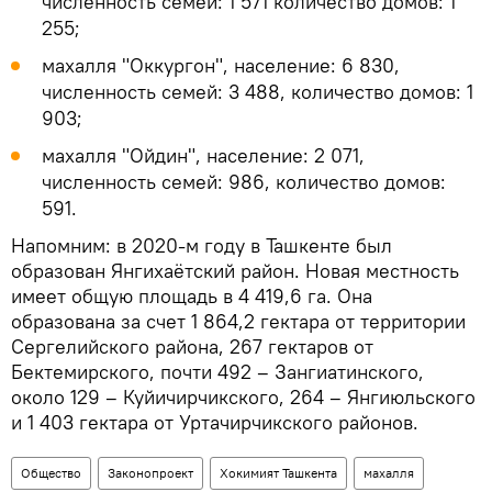
численность семей: 1 571 количество домов: 1
255;
махалля "Оккургон", население: 6 830,
численность семей: 3 488, количество домов: 1
903;
махалля "Ойдин", население: 2 071,
численность семей: 986, количество домов:
591.
Напомним: в 2020-м году в Ташкенте был
образован Янгихаётский район. Новая местность
имеет общую площадь в 4 419,6 га. Она
образована за счет 1 864,2 гектара от территории
Сергелийского района, 267 гектаров от
Бектемирского, почти 492 – Зангиатинского,
около 129 – Куйичирчикского, 264 – Янгиюльского
и 1 403 гектара от Уртачирчикского районов.
Общество
Законопроект
Хокимият Ташкента
махалля