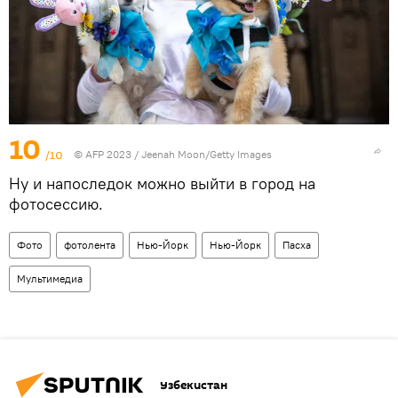
10
/10
© AFP 2023 / Jeenah Moon/Getty Images
Ну и напоследок можно выйти в город на
фотосессию.
Фото
фотолента
Нью-Йорк
Нью-Йорк
Пасха
Мультимедиа
Узбекистан