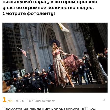
пасхальный парад, в котором приняло
участие огромное количество людей.
Смотрите фотоленту!
1
/10
©
REUTERS
/ Eduardo Munoz
Несмотря на пандемию коронавируса, в Нью-