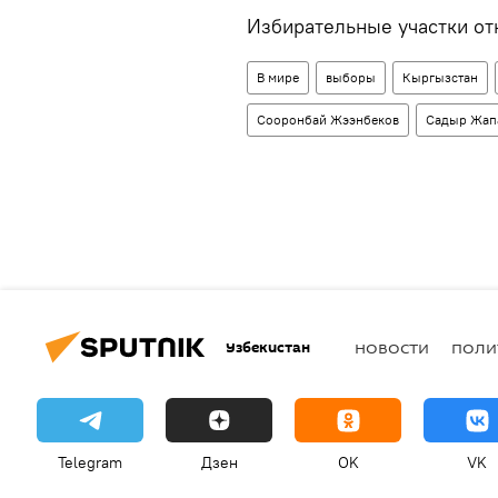
Избирательные участки от
В мире
выборы
Кыргызстан
Сооронбай Жээнбеков
Садыр Жап
Узбекистан
НОВОСТИ
ПОЛИ
Telegram
Дзен
OK
VK