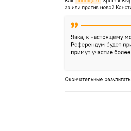
Как
сообщает
Sputnik Кыр
за или против новой Конс
Явка, к настоящему мо
Референдум будет при
примут участие более
Окончательные результаты