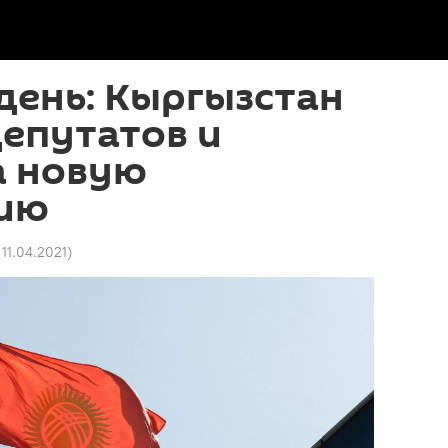
 день: Кыргызстан
епутатов и
а новую
ию
 11.04.2021
)