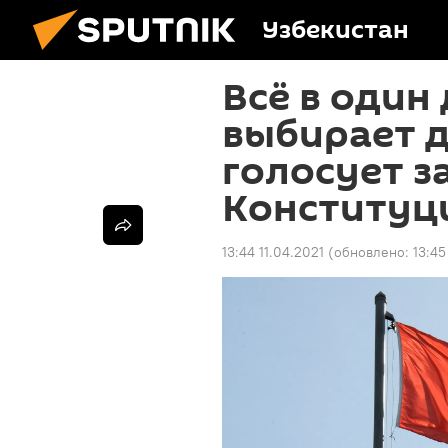
Узбекистан
Всё в один
выбирает д
голосует з
Конституц
13:44 11.04.2021
(обновлено:
13:45