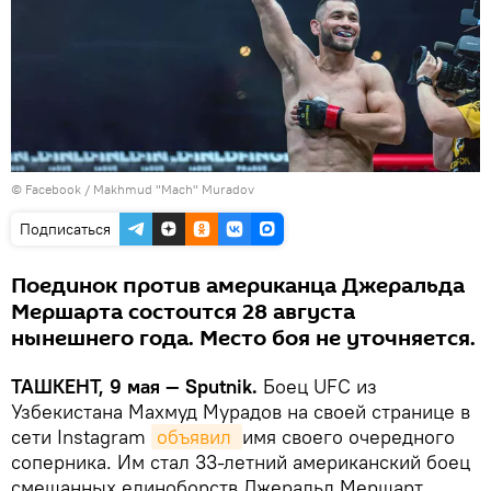
© Facebook / Makhmud "Mach" Muradov
Подписаться
Поединок против американца Джеральда
Мершарта состоится 28 августа
нынешнего года. Место боя не уточняется.
ТАШКЕНТ, 9 мая — Sputnik.
Боец UFC из
Узбекистана Махмуд Мурадов на своей странице в
сети Instagram
объявил 
имя своего очередного
соперника. Им стал 33-летний американский боец ​​
смешанных единоборств Джеральд Мершарт.